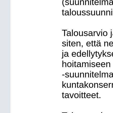
(suunnitelma
taloussuunn
Talousarvio 
siten, että n
ja edellytyk
hoitamiseen 
-suunnitelm
kuntakonsern
tavoitteet.