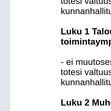
totesi valtu
kunnanhallit
Luku 1 Talo
toimintaymp
- ei muutose
totesi valtu
kunnanhallit
Luku 2 Muh