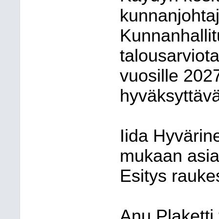
kunnanjohtaj
Kunnanhallit
talousarviot
vuosille 202
hyväksyttävä
Iida Hyvärin
mukaan asia 
Esitys rauk
Anu Plaketti