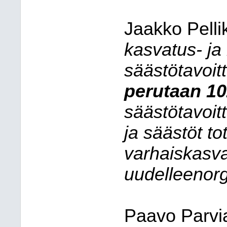
Jaakko Pellik
kasvatus- ja
säästötavoit
perutaan 10
säästötavoit
ja säästöt t
varhaiskasv
uudelleenorg
Paavo Parvia