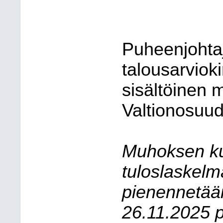
Puheenjohtaja
talousarviok
sisältöinen 
Valtionosuud
Muhoksen ku
tuloslaskelm
pienennetää
26.11.2025 