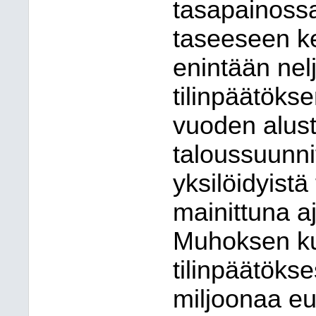
tasapainossa
taseeseen ke
enintään nel
tilinpäätöks
vuoden alust
taloussuunn
yksilöidyistä
mainittuna a
Muhoksen ku
tilinpäätöks
miljoonaa eu