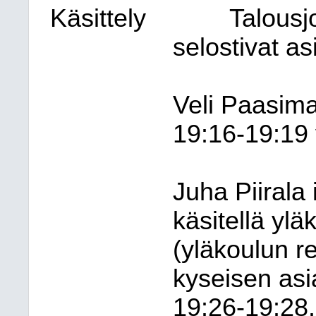
Käsittely
Talousjo
selostivat as
Veli Paasima
19:16-19:19 v
Juha Piirala 
käsitellä ylä
(yläkoulun re
kyseisen asia
19:26-19:28.