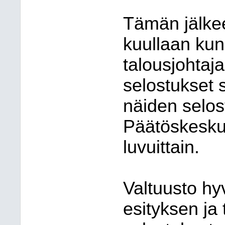
Tämän jälkee
kuullaan kun
talousjohtaja
selostukset 
näiden selos
Päätöskesku
luvuittain.
Valtuusto hy
esityksen ja 