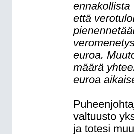
ennakollista
että verotul
pienennetää
veromenetys
euroa. Muut
määrä yhtee
euroa aikais
Puheenjohta
valtuusto yk
ja totesi mu