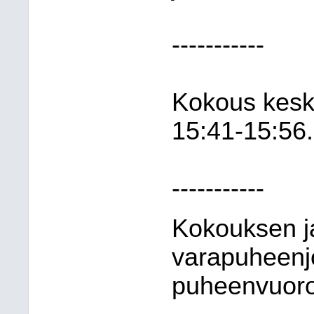
-----------
Kokous keske
15:41-15:56.
-----------
Kokouksen j
varapuheenjo
puheenvuoron