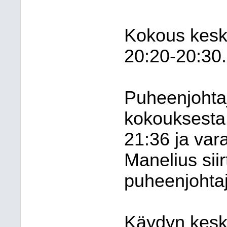
Kokous keske
20:20-20:30.
Puheenjohtaj
kokouksesta 
21:36 ja var
Manelius sii
puheenjohtaj
Käydyn kesk