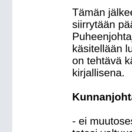
Tämän jälkee
siirrytään p
Puheenjohtaja
käsitellään l
on tehtävä k
kirjallisena.
Kunnanjoht
- ei muutose