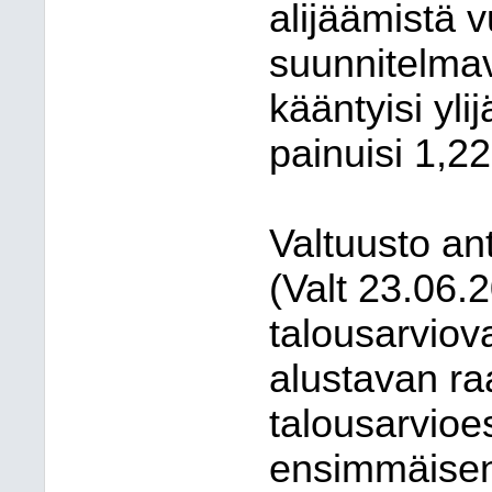
alijäämistä 
suunnitelma
kääntyisi yli
painuisi 1,22
Valtuusto a
(Valt
23.06.
talousarviov
alustavan ra
talousarvioes
ensimmäisen 