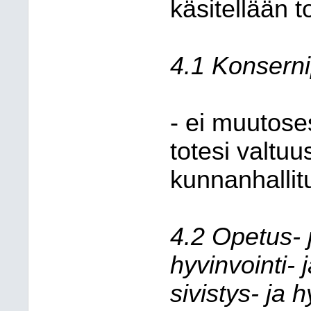
käsitellään to
4.1 Konserni
- ei muutose
totesi valtu
kunnanhallit
4.2 Opetus- 
hyvinvointi- 
sivistys- ja 