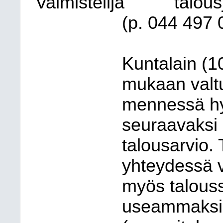
Valmistelija
talou
(p. 044 497 
Kuntalain (1
mukaan valt
mennessä hy
seuraavaksi 
talousarvio.
yhteydessä v
myös talouss
useammaksi