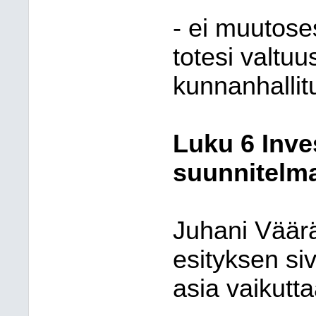
- ei muutose
totesi valtu
kunnanhallit
Luku 6 Inve
suunnitelm
Juhani Väär
esityksen siv
asia vaikutta