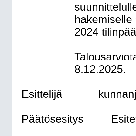
suunnittelull
hakemiselle
2024 tilinpää
Talousarviot
8.12.2025.
Esittelijä
kunnan
Päätösesitys
Esit