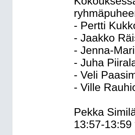
Kokouksessa 
ryhmäpuheen
- Pertti Kukk
- Jaakko Räi
- Jenna-Mar
- Juha Piiral
- Veli Paasi
- Ville Rauhi
Pekka Similä
13:57-13:59 v