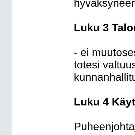
hyväksyneen 
Luku 3 Talo
- ei muutose
totesi valtu
kunnanhallit
Luku 4 Käyt
Puheenjohtaja