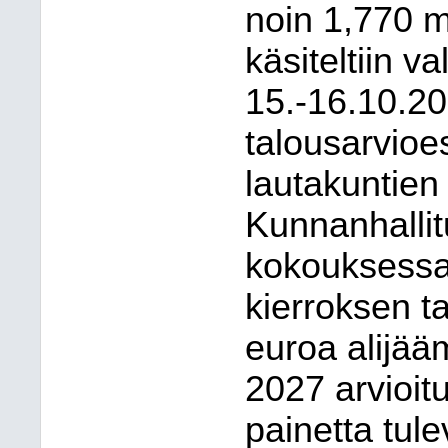
noin 1,770 m
käsiteltiin v
15.-16.10.20
talousarvioes
lautakuntien
Kunnanhallit
kokouksessaa
kierroksen t
euroa alijää
2027 arvioit
painetta tul