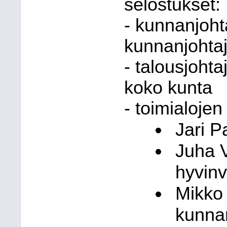
selostukset:
- kunnanjoh
kunnanjohta
- talousjoht
koko kunta
- toimialojen
Jari P
Juha Va
hyvinv
Mikko 
kunnan