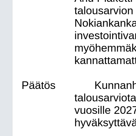
talousarvion
Nokiankanka
investointivar
myöhemmäksi
kannattamat
Päätös
Kunnanha
talousarviot
vuosille 202
hyväksyttävä