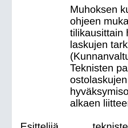
Muhoksen ku
ohjeen mukai
tilikausittai
laskujen tark
(Kunnanvaltu
Teknisten pal
ostolaskujen
hyväksymisoi
alkaen liitte
Esittelijä
tekniste