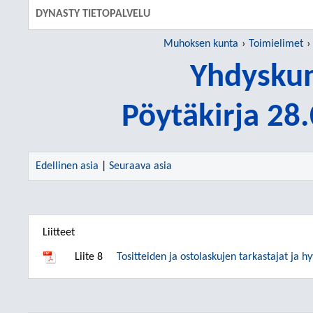
DYNASTY TIETOPALVELU
Muhoksen kunta
Toimielimet
Yhdyskun
Pöytäkirja 28
Edellinen asia
|
Seuraava asia
Liitteet
Liite 8
Tositteiden ja ostolaskujen tarkastajat ja h