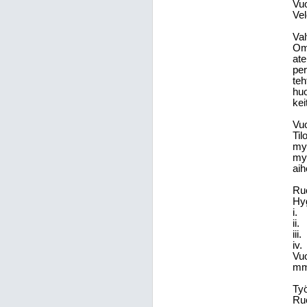
Vuo
Vel
Val
Oma
ate
per
teh
huo
kei
Vu
Til
mys
myö
aih
Ru
Hyg
i.
ii.
iii.
iv.
Vuo
mm.
Työ
Ruo