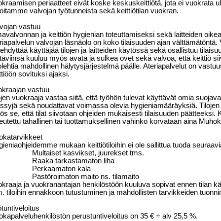
kraamisen periaatteet eivät koske keskuskeittiötä, jota ei vuokrata ulk
oitamme valvojan työtunneista sekä keittiötilan vuokran.
vojan vastuu
valvonnan ja keittiön hygienian toteuttamiseksi sekä laitteiden oik
riapalvelun valvojan läsnäolo on koko tilaisuuden ajan välttämätöntä. 
ehdyttää käyttäjää tilojen ja laitteiden käytössä sekä osallistuu tilai
täviinsä kuuluu myös avata ja sulkea ovet sekä valvoa, että keittiö si
lehtia mahdollinen hälytysjärjestelmä päälle. Ateriapalvelut on vastu
ttiöön sovituksi ajaksi.
okraajan vastuu
ojen vuokraaja vastaa siitä, että työhön tulevat käyttävät omia suojavaat
syjä sekä noudattavat voimassa olevia hygieniamääräyksiä. Tilojen 
s se, että tilat siivotaan ohjeiden mukaisesti tilaisuuden päätteeksi. Koneil
eutettu tahallinen tai tuottamuksellinen vahinko korvataan aina Muhok
okatarvikkeet
ieniaohjeidemme mukaan keittiötiloihin ei ole sallittua tuoda seuraavi
Multaiset kasvikset, juurekset tms.
Raaka tarkastamaton liha
Perkaamaton kala
Pastöroimaton maito ns. tilamaito
kraaja ja vuokranantajan henkilöstöön kuuluva sopivat ennen tilan kä
 tiloihin ennakkoon tutustuminen ja mahdollisten tarvikkeiden tuonnin 
tuntiveloitus
kapalveluhenkilöstön perustuntiveloitus on 35 € + alv 25,5 %.