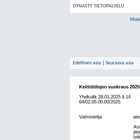
DYNASTY TIETOPALVELU
Muho
Edellinen asia
|
Seuraava asia
Keittiötilojen vuokraus 2025
Yhdkultk
28.01.2025
§ 14
64/02.05.00.00/2025
Valmistelija
ate
Asi
jär
tul