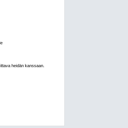
le
vittava heidän kanssaan.