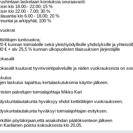
ushintaan lasketaan korotuksia seuraavasti:
isin klo 18.00.- 22.00; 15 %
isin klo 22.00 - 7.00; 30 %
ilauantai klo 6.00 - 18.00; 20 %
nuntai ja arkipyhät; 100 %
avuokrat
ttiötilojen tuntivuokra;
20 € kunnan toimialoille sekä yleishyödyllisille yhdistyksille ja yhteisöil
30 € + alv 25,5 % kunnan ulkopuolisten tilaisuuksien järjestäjille
kasalit
kasalit kuuluvat hyvinvointipalveluille ja niiden vuokrauksesta on so
skutus
ojen laskutus tapahtuu kertalaskutuksena käytön jälkeen.
nisten palvelujen toimialajohtaja Mikko Kari
dyskuntalautakunta hyväksyy ehdot keittiötilojen vuokraukseen.
yskuntalautakunta hyväksyi toimialajohtajan esityksen.
kittiin pöytäkirjaan,että asiakohdan päätöksenteon jälkeen
i Karilainen poistui kokouksesta klo 20.05.