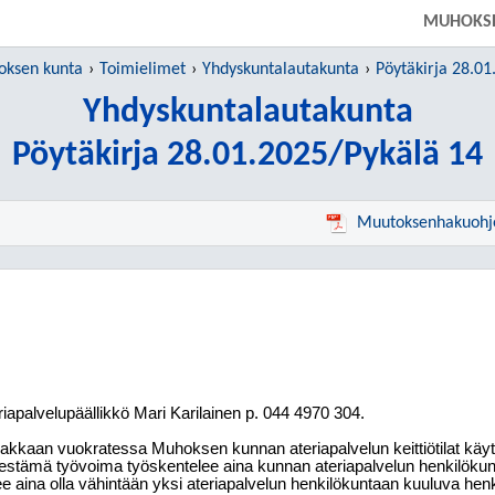
MUHOKS
ksen kunta
Toimielimet
Yhdyskuntalautakunta
Pöytäkirja 28.01
Yhdyskuntalautakunta
Pöytäkirja 28.01.2025/Pykälä 14
Muutoksenhakuohj
riapalvelupäällikkö Mari Karilainen p. 044 4970 304.
akkaan vuokratessa Muhoksen kunnan ateriapalvelun keittiötilat käytt
jestämä työvoima työskentelee aina kunnan ateriapalvelun henkilökun
ee aina olla vähintään yksi ateriapalvelun henkilökuntaan kuuluva he