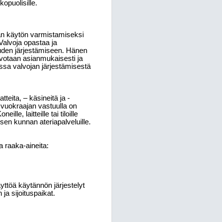
opuolisille.
ean käytön varmistamiseksi
Valvoja opastaa ja
suuden järjestämiseen. Hänen
ivotaan asianmukaisesti ja
ussa valvojan järjestämisestä
teita, – käsineitä ja -
vuokraajan vastuulla on
le, laitteille tai tiloille
sen kunnan ateriapalveluille.
a raaka-aineita:
yttöä käytännön järjestelyt
ja sijoituspaikat.