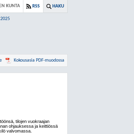
EN KUNTA
RSS
HAKU
.2025
e
Kokousasia PDF-muodossa
öönsä, tilojen vuokraajan
nan ohjauksessa ja keittiössä
nkilö valvomassa.