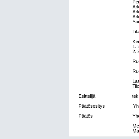
Per
Ark
Ark
Ark
Sun
Til
Kei
1. 
2. 
Ruo
Ruo
La
Til
Esittelijä
tek
Päätösesitys
Yh
Päätös
Yhd
Mer
Mar