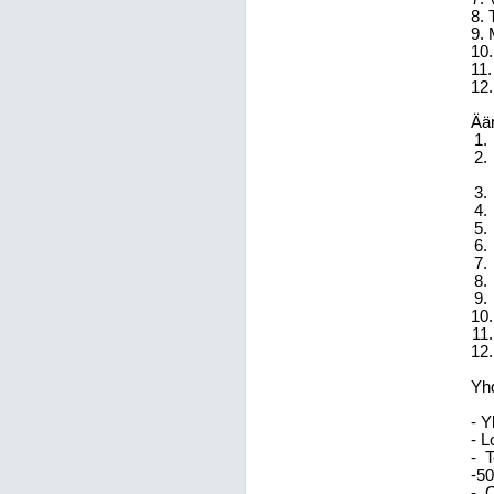
8. 
9. 
10.
11.
12.
Ään
Yhd
- Y
- L
-
T
-50
-
O