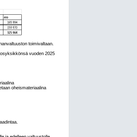
nvaltuuston toimivaltaan.
ulosyksikkönsä vuoden 2025
iaalina
etaan oheismateriaalina
aadintaa.
le ja edelleen valtuustolle