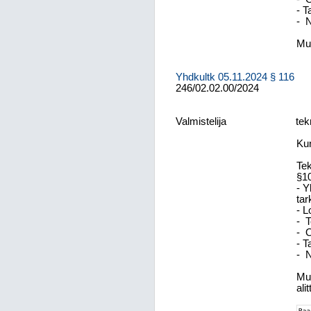
- T
-
N
Mui
Yhdkultk
05.11.2024
§ 116
246/02.02.00/2024
Valmistelija
tek
Kun
Tek
§1
- Y
tar
- L
-
T
-
O
- T
-
N
Muu
ali