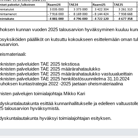
hoksen kunnan vuoden 2025 talousarvion hyväksyminen kuuluu kunna
osyksiköiden päälliköt on kutsuttu kokoukseen esittelemään oman t
ousarvion.
ismateriaali:
eknisten palveluiden TAE 2025 tekstiosa
eknisten palveluiden TAE 2025 määrärahataulukko
eknisten palveluiden TAE 2025 määrärahataulukko vastuualueittain
eknisten palveluiden TAE 2025 henkilöstösuunnitelma 31.10.2024
uhoksen kuntastrategia 2022 -2025 jaetaan oheismateriaalina
nisten palvelujen toimialajohtaja Mikko Kari
dyskuntalautakunta esittää kunnanhallitukselle ja edelleen valtuustol
5 talousarvion hyväksymistä.
yskuntalautakunta hyväksyi toimialajohtajan esityksen.