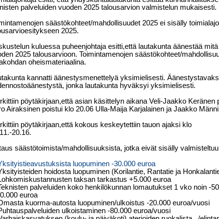
nisten palveluiden vuoden 2025 talousarvion valmistelun mukaisesti.
mintamenojen säästökohteet/mahdollisuudet 2025 ei sisälly toimialaj
ousarvioesitykseen 2025.
kustelun kuluessa puheenjohtaja esitti,että lautakunta äänestää mitä
den 2025 talousarvioon. Toimintamenojen säästökohteet/mahdollisuu
akohdan oheismateriaalina.
takunta kannatti äänestysmenettelyä yksimielisesti. Äänestystavaksi 
ennostoäänestystä, jonka lautakunta hyväksyi yksimielisesti.
kittiin pöytäkirjaan,että asian käsittelyn aikana Veli-Jaakko Keränen 
o Airaksinen poistui klo 20.06 Ulla-Maija Karjalainen ja Jaakko Männi
kittiin pöytäkirjaan,että kokous keskeytettiin tauon ajaksi klo
11.-20.16.
taus säästötoimista/mahdollisuuksista, jotka eivät sisälly valmisteltu
Yksityistieavustuksista luopuminen -30.000 euroa
Yksityisteiden hoidosta luopuminen (Korilantie, Rantatie ja Honkalanti
Lohkomiskustannusten taksan tarkastus +5.000 euroa
Teknisten palveluiden koko henkilökunnan lomautukset 1 vko noin -50
0.000 euroa
Omasta kuorma-autosta luopuminen/ulkoistus -20.000 euroa/vuosi
Puhtauspalveluiden ulkoistaminen -80.000 euroa/vuosi
Varhaiskasvatuksen (koulu- ja päiväkoti) aterioiden ruokalista
/elint