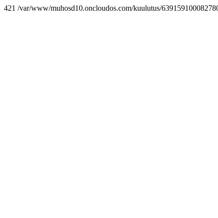
421 /var/www/muhosd10.oncloudos.com/kuulutus/639159100082